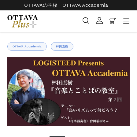
コ
OTTAVAの学校 OTTAVA Accademia
ン
テ
検索
ログイン
カート
ン
ツ
右
に
と
ス
OTTAVA Accademia
林田直樹
左
キ
の
ッ
矢
プ
印
す
を
る
使
っ
て
ス
ラ
イ
ド