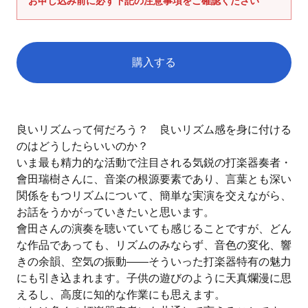
お申し込み前に必ず下記の注意事項をご確認ください
ス
を
使
用
購入する
し
て
カ
い
ー
る
良いリズムって何だろう？ 良いリズム感を身に付ける
ト
場
のはどうしたらいいのか？
に
合
いま最も精力的な活動で注目される気鋭の打楽器奏者・
商
は
會田瑞樹さんに、音楽の根源要素であり、言葉とも深い
品
左
関係をもつリズムについて、簡単な実演を交えながら、
を
右
お話をうかがっていきたいと思います。
追
に
加
會田さんの演奏を聴いていても感じることですが、どん
ス
す
な作品であっても、リズムのみならず、音色の変化、響
ワ
る
きの余韻、空気の振動――そういった打楽器特有の魅力
イ
にも引き込まれます。子供の遊びのように天真爛漫に思
プ
えるし、高度に知的な作業にも思えます。
し