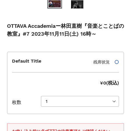
シ
ョ
ー
を
OTTAVA Accademiaー林田直樹『音楽とことばの
ナ
教室』#7 2023年11月11日(土) 16時～
ビ
ゲ
ー
ト
Default Title
残席状況
す
る
か、
¥0(税込)
モ
バ
イ
枚数
ル
デ
バ
イ