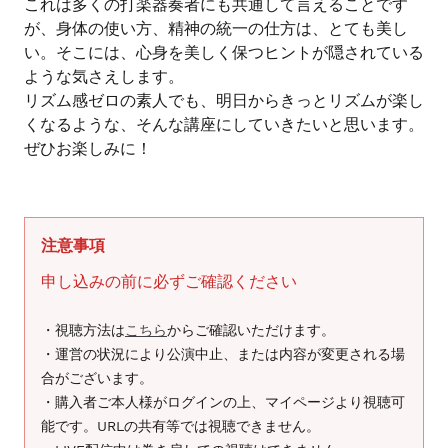
これは多くの打楽器奏者にも共通して言えることです
ま
が、身体の使い方、精神の統一の仕方は、とても美し
す
い。そこには、心身を美しく保つヒントが隠されている
ような気さえします。
リズム感ゼロの素人でも、明日からきっとリズムが楽し
くなるような、そんな講座にしていきたいと思います。
ぜひお楽しみに！
注意事項
申し込みの前に必ずご確認ください
・視聴方法は
こちら
からご確認いただけます。
・運営の状況により公演中止、または内容が変更される場
合がございます。
・購入者ご本人様がログインの上、マイページより視聴可
能です。URLの共有等では視聴できません。