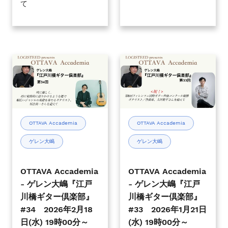
て
4
3
月
月
22
27
日
日
(水)
(金)
OTTAVA
OTTAVA
19
20
Accademia
Accademia
時
時
-
-
00
00
ゲ
ゲ
分
分
レ
レ
～
～
ン
ン
OTTAVA Accademia
OTTAVA Accademia
大
大
ゲレン大嶋
ゲレン大嶋
嶋
嶋
『江
『江
戸
戸
OTTAVA Accademia
OTTAVA Accademia
川
川
- ゲレン大嶋『江戸
- ゲレン大嶋『江戸
橋
橋
川橋ギター倶楽部』
川橋ギター倶楽部』
ギ
ギ
#34 2026年2月18
#33 2026年1月21日
タ
タ
日(水) 19時00分～
(水) 19時00分～