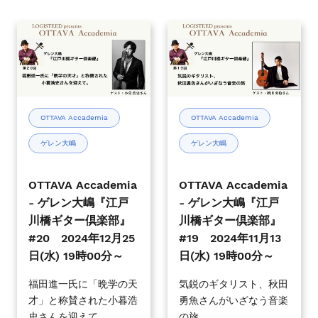
年
年
2
1
OTTAVA
OTTAVA
月
月
Accademia
Accademia
26
20
-
-
日
日
ゲ
ゲ
(水)
(月)
レ
レ
19
19
ン
ン
OTTAVA Accademia
OTTAVA Accademia
時
時
大
大
00
00
ゲレン大嶋
ゲレン大嶋
嶋
嶋
分
分
『江
『江
～
～
戸
戸
OTTAVA Accademia
OTTAVA Accademia
川
川
- ゲレン大嶋『江戸
- ゲレン大嶋『江戸
橋
橋
川橋ギター倶楽部』
川橋ギター倶楽部』
ギ
ギ
#20 2024年12月25
#19 2024年11月13
タ
タ
日(水) 19時00分～
日(水) 19時00分～
ー
ー
倶
倶
福田進一氏に「晩学の天
気鋭のギタリスト、秋田
才」と称賛された小暮浩
勇魚さんがいざなう音楽
楽
楽
史さんを迎えて
の旅