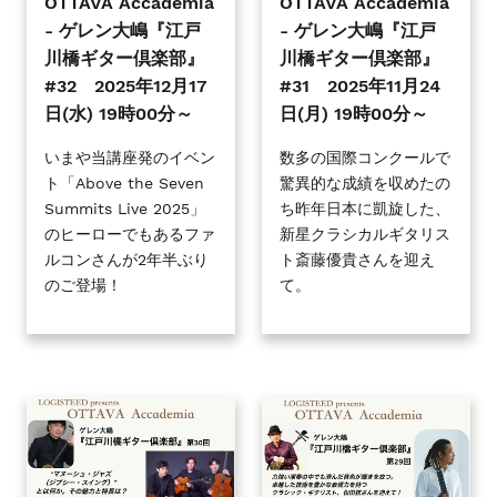
OTTAVA Accademia
OTTAVA Accademia
川
川
- ゲレン大嶋『江戸
- ゲレン大嶋『江戸
橋
橋
川橋ギター倶楽部』
川橋ギター倶楽部』
ギ
ギ
#32 2025年12月17
#31 2025年11月24
タ
タ
日(水) 19時00分～
日(月) 19時00分～
ー
ー
倶
倶
いまや当講座発のイベン
数多の国際コンクールで
ト「Above the Seven
驚異的な成績を収めたの
楽
楽
Summits Live 2025」
ち昨年日本に凱旋した、
部』
部』
のヒーローでもあるファ
新星クラシカルギタリス
#32
#31
ルコンさんが2年半ぶり
ト斎藤優貴さんを迎え
2025
2025
のご登場！
て。
年
年
12
11
月
月
17
24
日
日
OTTAVA
OTTAVA
(水)
(月)
Accademia
Accademia
19
19
-
-
時
時
ゲ
ゲ