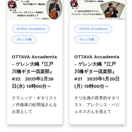
16
12
-
-
日
日
ゲ
ゲ
(水)
(水)
レ
レ
19
19
ン
ン
OTTAVA Accademia
OTTAVA Accademia
時
時
大
大
00
00
ゲレン大嶋
ゲレン大嶋
嶋
嶋
分
分
『江
『江
～
～
戸
戸
OTTAVA Accademia
OTTAVA Accademia
川
川
- ゲレン大嶋『江戸
- ゲレン大嶋『江戸
橋
橋
川橋ギター倶楽部』
川橋ギター倶楽部』
ギ
ギ
#22 2025年2月26
#21 2025年1月20日
タ
タ
日(水) 19時00分～
(月) 19時00分～
ー
ー
倶
倶
クラシック・ギタリスト
チリ出身の世界的ギタリ
／作曲家の松岡滋さんを
スト、アレクシス・バジ
楽
楽
お迎えして
ェホスさんを迎えて
部』
部』
#22
#21
2025
2025