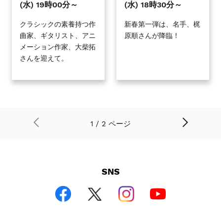
タ
タ
(水) 19時00分～
(水) 18時30分～
ー
ー
倶
倶
クラシックの素養持つ作
新春第一弾は、名手、梶
曲家、ギタリスト、アニ
原順さんが降臨！
楽
楽
メーション作家、大柴拓
部』
部』
さんを迎えて。
#10
#9
2024
2024
年
年
2
1
月
月
14
31
次
1 / 2 ページ
日
日
の
前
ペ
(水)
(水)
の
ー
19
18
ペ
ジ
時
時
ー
SNS
ジ
00
30
分
分
～
～