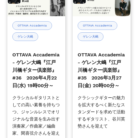
-
-
時
時
ゲ
ゲ
00
00
レ
レ
分
分
ン
ン
OTTAVA Accademia
OTTAVA Accademia
～
～
大
大
ゲレン大嶋
ゲレン大嶋
嶋
嶋
『江
『江
戸
戸
OTTAVA Accademia
OTTAVA Accademia
川
川
- ゲレン大嶋『江戸
- ゲレン大嶋『江戸
橋
橋
川橋ギター倶楽部』
川橋ギター倶楽部』
ギ
ギ
#36 2026年4月22
#35 2026年3月27
タ
タ
日(水) 19時00分～
日(金) 20時00分～
ー
ー
倶
倶
クラシカルギタリストと
クラシックギターの魅力
しての高い素養を持ちつ
を拡大するべく新たなス
楽
楽
つ、ジャンルレスでオリ
タンダードを求めて活動
部』
部』
ジナルな音楽を生み出す
するギタリスト、谷川英
#36
#35
演奏家／作曲家／編曲
勢さんを迎えて
2026
2026
家、閑喜弦介さんを迎え
年
年