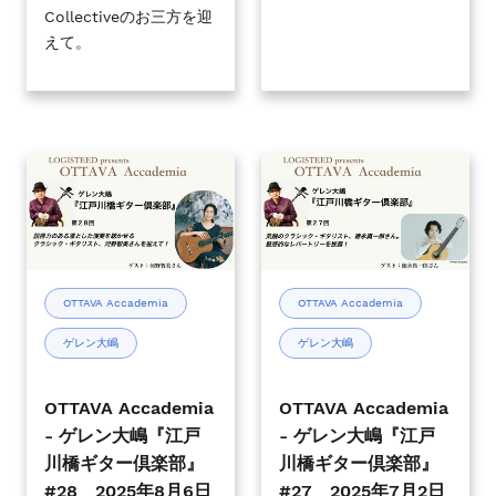
Collectiveのお三方を迎
22
17
えて。
日
日
(水)
(水)
19
19
時
時
00
00
OTTAVA
OTTAVA
分
分
Accademia
Accademia
～
～
-
-
ゲ
ゲ
レ
レ
ン
ン
OTTAVA Accademia
OTTAVA Accademia
大
大
ゲレン大嶋
ゲレン大嶋
嶋
嶋
『江
『江
戸
戸
OTTAVA Accademia
OTTAVA Accademia
川
川
- ゲレン大嶋『江戸
- ゲレン大嶋『江戸
橋
橋
川橋ギター倶楽部』
川橋ギター倶楽部』
ギ
ギ
#28 2025年8月6日
#27 2025年7月2日