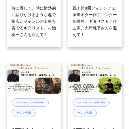
ー
ー
倶
倶
時に優しく、時に情熱的
祝！第8回フィレンツェ
に語りかけるような趣で
国際ギター作曲コンクー
楽
楽
幅広いジャンルの楽曲を
ル優勝。ギタリスト／作
部』
部』
奏でるギタリスト、村治
曲家、大坪純平さんを迎
#34
#33
奏一さんを迎えて！
えて！
2026
2026
年
年
2
1
月
月
18
21
OTTAVA
OTTAVA
日
日
Accademia
Accademia
(水)
(水)
-
-
19
19
ゲ
ゲ
時
時
レ
レ
00
00
ン
ン
OTTAVA Accademia
OTTAVA Accademia
分
分
大
大
～
～
ゲレン大嶋
ゲレン大嶋
嶋
嶋
『江
『江
戸
戸