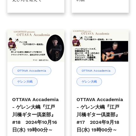
部』
部』
#20
#19
2024
2024
年
年
12
11
OTTAVA
OTTAVA
月
月
Accademia
Accademia
25
13
-
-
日
日
ゲ
ゲ
(水)
(水)
レ
レ
19
19
ン
ン
OTTAVA Accademia
OTTAVA Accademia
時
時
大
大
00
00
ゲレン大嶋
ゲレン大嶋
嶋
嶋
分
分
『江
『江
～
～
戸
戸
OTTAVA Accademia
OTTAVA Accademia
川
川
- ゲレン大嶋『江戸
- ゲレン大嶋『江戸
橋
橋
川橋ギター倶楽部』
川橋ギター倶楽部』
ギ
ギ
#18 2024年10月16
#17 2024年9月18
タ
タ
日(水) 19時00分～
日(水) 19時00分～
ー
ー