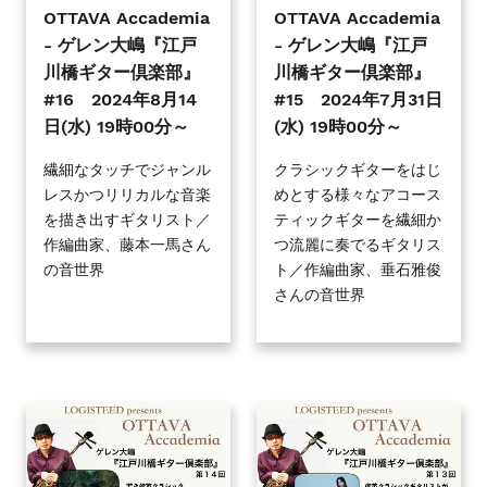
戸
戸
OTTAVA Accademia
OTTAVA Accademia
川
川
- ゲレン大嶋『江戸
- ゲレン大嶋『江戸
橋
橋
川橋ギター倶楽部』
川橋ギター倶楽部』
ギ
ギ
#16 2024年8月14
#15 2024年7月31日
タ
タ
日(水) 19時00分～
(水) 19時00分～
ー
ー
倶
倶
繊細なタッチでジャンル
クラシックギターをはじ
レスかつリリカルな音楽
めとする様々なアコース
楽
楽
を描き出すギタリスト／
ティックギターを繊細か
部』
部』
作編曲家、藤本一馬さん
つ流麗に奏でるギタリス
#16
#15
の音世界
ト／作編曲家、垂石雅俊
2024
2024
さんの音世界
年
年
8
7
月
月
14
31
日
日
OTTAVA
OTTAVA
(水)
(水)
Accademia
Accademia
19
19
-
-
時
時