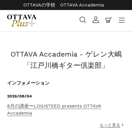
コ
OTTAVAの学校 OTTAVA Accademia
ン
テ
検索
ログイン
カート
ン
ツ
右
に
と
ス
左
コ
キ
OTTAVA Accademia - ゲレン大嶋
の
レ
ッ
矢
「江戸川橋ギター倶楽部」
プ
ク
印
す
シ
を
る
インフォメーション
ョ
使
っ
ン
2026/08/04
て
:
ス
8月の講座〜LOGISTEED presents OTTAVA
ラ
Accademia
イ
もっと見る
ド