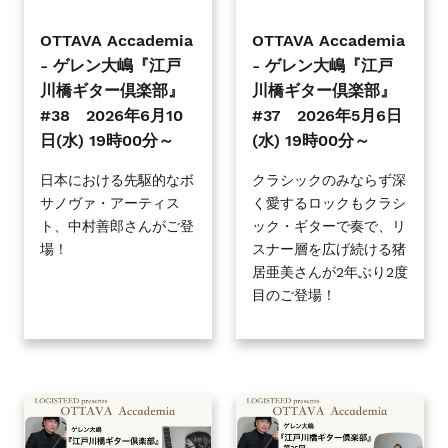
『江
『江
ま
戸
戸
OTTAVA Accademia
OTTAVA Accademia
す
川
川
- ゲレン大嶋『江戸
- ゲレン大嶋『江戸
橋
橋
川橋ギター倶楽部』
川橋ギター倶楽部』
ギ
ギ
#38 2026年6月10
#37 2026年5月6日
タ
タ
日(水) 19時00分～
(水) 19時00分～
ー
ー
倶
倶
日本における先駆的なボ
クラシックのみならず深
サノヴァ・アーティス
く愛するロックもクラシ
楽
楽
ト、中村善郎さんがご登
ック・ギターで奏で、リ
部』
部』
場！
スナー層を広げ続ける猪
#38
#37
居亜美さんが2年ぶり2度
2026
2026
目のご登場！
年
年
6
5
月
月
10
6
日
日
OTTAVA
OTTAVA
(水)
(水)
Accademia
Accademia
19
19