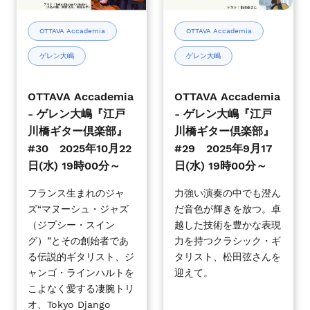
00
00
レ
レ
分
分
ン
ン
OTTAVA Accademia
OTTAVA Accademia
～
～
大
大
ゲレン大嶋
ゲレン大嶋
嶋
嶋
『江
『江
戸
戸
OTTAVA Accademia
OTTAVA Accademia
川
川
- ゲレン大嶋『江戸
- ゲレン大嶋『江戸
橋
橋
川橋ギター倶楽部』
川橋ギター倶楽部』
ギ
ギ
#30 2025年10月22
#29 2025年9月17
タ
タ
日(水) 19時00分～
日(水) 19時00分～
ー
ー
倶
倶
フランス生まれのジャ
力強い演奏の中でも澄ん
ズ“マヌーシュ・ジャズ
だ音色が輝きを放つ。卓
楽
楽
（ジプシー・スイン
越した技術を豊かな表現
部』
部』
グ）”とその創始者であ
力を持つクラシック・ギ
#30
#29
る伝説的ギタリスト、ジ
タリスト、松田弦さんを
2025
2025
ャンゴ・ラインハルトを
迎えて。
年
年
こよなく愛する凄腕トリ
10
9
オ、Tokyo Django
月
月