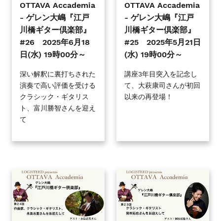
戸
戸
OTTAVA Accademia
OTTAVA Accademia
川
川
- ゲレン大嶋『江戸
- ゲレン大嶋『江戸
橋
橋
川橋ギター倶楽部』
川橋ギター倶楽部』
ギ
ギ
#26 2025年6月18
#25 2025年5月21日
タ
タ
日(水) 19時00分～
(水) 19時00分～
ー
ー
倶
倶
深い解釈に裏打ちされた
講座3年目突入を記念し
演奏で高い評価を受ける
て、大萩康司さんが初回
楽
楽
クラシック・ギタリス
以来の再登場！
部』
部』
ト、富川勝智さんを迎え
#26
#25
て
2025
2025
年
年
6
5
月
月
18
21
OTTAVA
OTTAVA
日
日
Accademia
Accademia
(水)
(水)
-
-
19
19
ゲ
ゲ
時
時