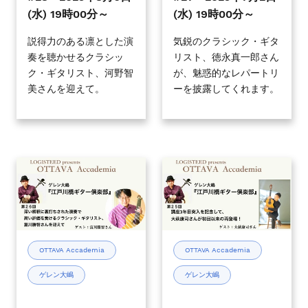
タ
タ
(水) 19時00分～
(水) 19時00分～
ー
ー
倶
倶
説得力のある凛とした演
気鋭のクラシック・ギタ
奏を聴かせるクラシッ
リスト、徳永真一郎さん
楽
楽
ク・ギタリスト、河野智
が、魅惑的なレパートリ
部』
部』
美さんを迎えて。
ーを披露してくれます。
#28
#27
2025
2025
年
年
8
7
月
月
OTTAVA
OTTAVA
6
2
Accademia
Accademia
日
日
-
-
(水)
(水)
ゲ
ゲ
19
19
レ
レ
時
時
ン
ン
OTTAVA Accademia
OTTAVA Accademia
00
00
大
大
分
分
ゲレン大嶋
ゲレン大嶋
嶋
嶋
～
～
『江
『江