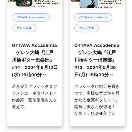
ゲ
ゲ
00
00
レ
レ
分
分
ン
ン
OTTAVA Accademia
OTTAVA Accademia
～
～
大
大
ゲレン大嶋
ゲレン大嶋
嶋
嶋
『江
『江
戸
戸
OTTAVA Accademia
OTTAVA Accademia
川
川
- ゲレン大嶋『江戸
- ゲレン大嶋『江戸
橋
橋
川橋ギター倶楽部』
川橋ギター倶楽部』
ギ
ギ
#14 2024年6月12日
#13 2024年5月20
タ
タ
(水) 19時00分～
日(月) 19時00分～
ー
ー
倶
倶
若き俊英クラシック＆フ
クラシックに軸足を置き
ラメンコ・ギタリスト／
つつ、多様な音楽性を輝
楽
楽
作曲家、菅沼聖隆さんを
かせる俊英ギタリスト、
部』
部』
迎えて。
猪居亜美さんが登場！
#14
#13
ゲスト：猪居亜美さん
2024
2024
年
年
6
5