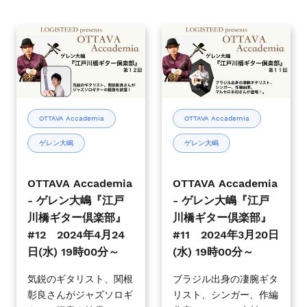
月
月
12
20
OTTAVA
OTTAVA
日
日
Accademia
Accademia
(水)
(月)
-
-
19
19
ゲ
ゲ
時
時
レ
レ
00
00
ン
ン
OTTAVA Accademia
OTTAVA Accademia
分
分
大
大
～
～
ゲレン大嶋
ゲレン大嶋
嶋
嶋
『江
『江
戸
戸
OTTAVA Accademia
OTTAVA Accademia
川
川
- ゲレン大嶋『江戸
- ゲレン大嶋『江戸
橋
橋
川橋ギター倶楽部』
川橋ギター倶楽部』
ギ
ギ
#12 2024年4月24
#11 2024年3月20日
タ
タ
日(水) 19時00分～
(水) 19時00分～
ー
ー
倶
倶
気鋭のギタリスト、関根
ブラジル出身の凄腕ギタ
彰良さんがジャズソロギ
リスト、シンガー、作編
楽
楽