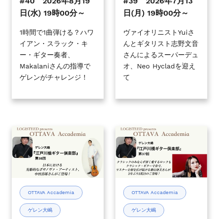
#40 2026年8月19
#39 2026年7月13
ス
タ
タ
日(水) 19時00分～
日(月) 19時00分～
を
ー
ー
使
倶
倶
1時間で1曲弾ける？ハワ
ヴァイオリニストYuiさ
用
イアン・スラック・キ
んとギタリスト志野文音
楽
楽
し
ー・ギター奏者、
さんによるスーパーデュ
部』
部』
て
Makalaniさんの指導で
オ、Neo Hycladを迎え
#40
#39
い
ゲレンがチャレンジ！
て
2026
2026
る
年
年
場
8
7
合
月
月
は
19
13
OTTAVA
OTTAVA
左
日
日
Accademia
Accademia
右
(水)
(月)
-
-
に
19
19
ゲ
ゲ
ス
時
時
レ
レ
ワ
00
00
ン
ン
イ
OTTAVA Accademia
OTTAVA Accademia
分
分
大
大
プ
～
～
ゲレン大嶋
ゲレン大嶋
嶋
嶋
し