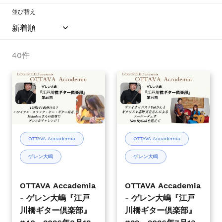
シ
並び替え
ョ
ー
を
ナ
40件
ビ
ゲ
OTTAVA
OTTAVA
ー
Accademia
Accademia
ト
-
-
す
ゲ
ゲ
る
レ
レ
か、
ン
ン
OTTAVA Accademia
OTTAVA Accademia
モ
大
大
バ
ゲレン大嶋
ゲレン大嶋
嶋
嶋
イ
『江
『江
ル
戸
戸
OTTAVA Accademia
OTTAVA Accademia
デ
川
川
- ゲレン大嶋『江戸
- ゲレン大嶋『江戸
バ
橋
橋
川橋ギター倶楽部』
川橋ギター倶楽部』
イ
ギ
ギ