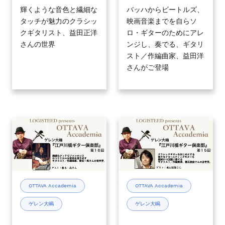
倶
倶
輝くような音色と繊細な
バッハからビートルズ、
タッチが魅力のクラシッ
映画音楽までを自らソ
楽
楽
クギタリスト、益田正洋
ロ・ギターのためにアレ
部』
部』
さんの世界
ンジし、奏でる、ギタリ
#18
#17
スト／作編曲家、益田洋
2024
2024
さんがご登場
年
年
10
9
月
月
16
18
日
日
OTTAVA
OTTAVA
(水)
(水)
Accademia
Accademia
19
19
-
-
時
時
ゲ
ゲ
00
00
レ
レ
分
分
ン
ン
OTTAVA Accademia
OTTAVA Accademia
～
～
大
大
ゲレン大嶋
ゲレン大嶋
嶋
嶋
『江
『江