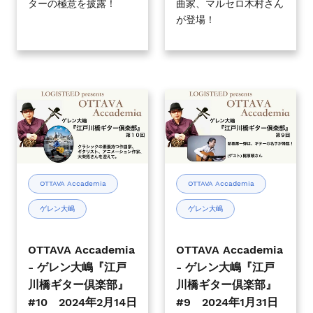
ターの極意を披露！
曲家、マルセロ木村さん
部』
部』
が登場！
#12
#11
2024
2024
年
年
4
3
月
月
OTTAVA
OTTAVA
24
20
Accademia
Accademia
日
日
-
-
(水)
(水)
ゲ
ゲ
19
19
レ
レ
時
時
ン
ン
OTTAVA Accademia
OTTAVA Accademia
00
00
大
大
分
分
ゲレン大嶋
ゲレン大嶋
嶋
嶋
～
～
『江
『江
戸
戸
OTTAVA Accademia
OTTAVA Accademia
川
川
- ゲレン大嶋『江戸
- ゲレン大嶋『江戸
橋
橋
川橋ギター倶楽部』
川橋ギター倶楽部』
ギ
ギ
#10 2024年2月14日
#9 2024年1月31日