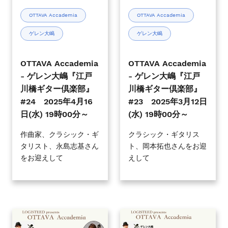
レ
レ
00
00
ン
ン
OTTAVA Accademia
OTTAVA Accademia
分
分
大
大
～
～
ゲレン大嶋
ゲレン大嶋
嶋
嶋
『江
『江
戸
戸
OTTAVA Accademia
OTTAVA Accademia
川
川
- ゲレン大嶋『江戸
- ゲレン大嶋『江戸
橋
橋
川橋ギター倶楽部』
川橋ギター倶楽部』
ギ
ギ
#24 2025年4月16
#23 2025年3月12日
タ
タ
日(水) 19時00分～
(水) 19時00分～
ー
ー
倶
倶
作曲家、クラシック・ギ
クラシック・ギタリス
タリスト、永島志基さん
ト、岡本拓也さんをお迎
楽
楽
をお迎えして
えして
部』
部』
#24
#23
2025
2025
年
年
4
3
OTTAVA
OTTAVA
月
月
Accademia
Accademia