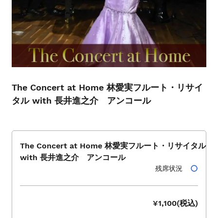
シ
ョ
ー
を
ナ
ビ
ゲ
ー
The Concert at Home 林愛実フルート・リサイ
ト
タル with 長井進之介 アンコール
す
る
か、
モ
The Concert at Home 林愛実フルート・リサイタル
バ
with 長井進之介 アンコール
イ
残席状況
ル
デ
バ
¥1,100(税込)
イ