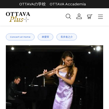
コ
OTTAVAの学校 OTTAVA Accademia
ン
テ
検索
ログイン
カート
ン
ツ
右
に
と
ス
Concert at Home
林愛実
長井進之介
左
キ
の
ッ
矢
プ
印
す
を
る
使
っ
て
ス
ラ
イ
ド