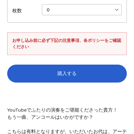
ス
枚数
を
使
用
し
て
お申し込み前に必ず下記の注意事項、各ポリシーをご確認
い
ください
る
場
合
購入する
は
左
右
カ
に
ー
ス
ト
YouTubeでふたりの演奏をご堪能くださった貴方！
ワ
に
もう一曲、アンコールはいかがですか？
イ
商
プ
品
こちらは有料となりますが、いただいたお代は、アーテ
を
し