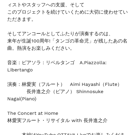
ィストやスタッフへの支援、そして
追
ま
加
このプロジェクトを続けていくために大切に使わせてい
す
す
ただきます。
る
そしてアンコールとしてふたりが演奏するのは、
来年が生誕100周年!「タンゴの革命児」が残したあの名
曲。熱演をお楽しみください。
音楽：ピアソラ：リベルタンゴ A.Piazzolla:
Libertango
演奏：林愛実（フルート） Aimi Hayashi（Flute）
長井進之介（ピアノ） Shinnosuke
Nagai(Piano)
The Concert at Home
林愛実フルート・リサイタル with 長井進之介
本編はYouTube OTTAVA Liveでお楽しみくださ