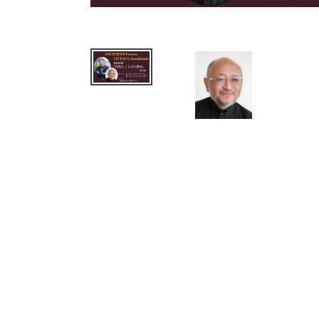
ー
を
ナ
ビ
ゲ
ー
ト
す
る
か、
モ
バ
イ
ル
デ
バ
イ
ス
を