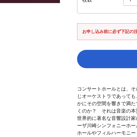
お申し込み前に必ず下記の
カ
ー
コンサートホールとは、そ
ト
じオーケストラであっても
に
かにその空間を響きで満た
商
くのか？ それは音楽の本
品
世界的に著名な音響設計家
を
ーザ川崎シンフォニーホー
追
ホールやフィルハーモニー