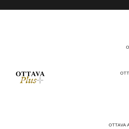
コ
ン
テ
ン
ツ
に
ス
キ
ッ
プ
す
OT
る
OTTAV