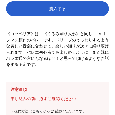
ス
購入する
を
使
用
カ
し
ー
《コッペリア》は、《くるみ割り人形》と同じE.T.A.ホ
て
ト
フマン原作のバレエです。ドリーブのうっとりするよう
い
に
な美しい音楽に合わせて、楽しい踊りが次々に繰り広げ
る
商
られます。バレエ初心者でも楽しめるように、また既に
場
品
バレエ通の方にもなるほど！と思って頂けるようなお話
合
を
をする予定です。
は
追
加
左
す
右
る
に
ス
注意事項
ワ
申し込みの前に必ずご確認ください
イ
プ
・視聴方法は
こちら
からご確認いただけます。
し