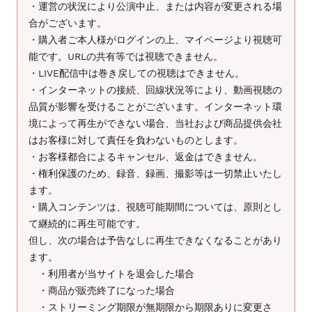
・運営の状況により公演中止、または内容が変更される場
ま
合がございます。
す
・購入者ご本人様がログインの上、マイページより視聴可
能です。URLの共有等では視聴できません。
・LIVE配信中は巻き戻しての視聴はできません。
・インターネットの接続、回線状況等により、動画視聴の
品質が影響を受けることがございます。インターネット環
境によって再生ができない場合、当社および商品提供会社
はお客様に対して責任を負わないものとします。
・お客様都合によるキャンセル、返金はできません。
・権利保護のため、録音、録画、撮影等は一切禁止いたし
ます。
・購入コンテンツは、視聴可能期間については、原則とし
て継続的に再生可能です。
但し、次の場合は予告なしに再生できなくなることがあり
ます。
・利用者が当サイトを退会した場合
・商品が販売終了になった場合
・ストリーミング期限が無期限から期限ありに変更さ