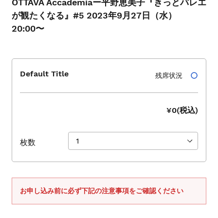
OTTAVA Accademiaー平野恵美子『きっとバレエ
シ
ョ
が観たくなる』#5 2023年9月27日（水）
ー
20:00〜
を
ナ
ビ
ゲ
Default Title
残席状況
ー
ト
す
¥0(税込)
る
か、
モ
枚数
バ
イ
ル
デ
お申し込み前に必ず下記の注意事項をご確認ください
バ
イ