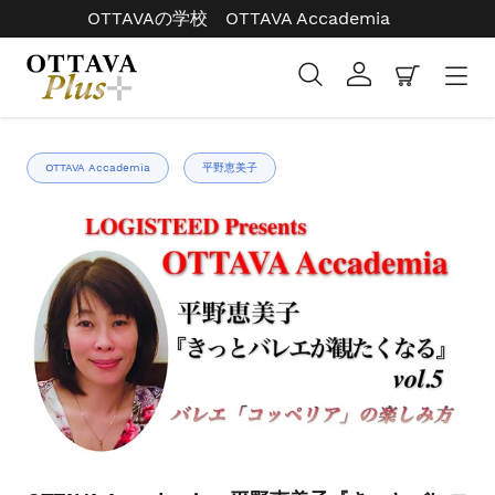
コ
OTTAVAの学校 OTTAVA Accademia
ン
テ
検索
ログイン
カート
ン
ツ
右
に
と
ス
OTTAVA Accademia
平野恵美子
左
キ
の
ッ
矢
プ
印
す
を
る
使
っ
て
ス
ラ
イ
ド