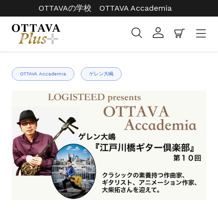
コ
OTTAVAの学校 OTTAVA Accademia
ン
テ
検索
ログイン
カート
ン
ツ
右
に
と
ス
OTTAVA Accademia
ゲレン大嶋
左
キ
の
ッ
矢
プ
印
す
を
る
使
っ
て
ス
ラ
イ
ド