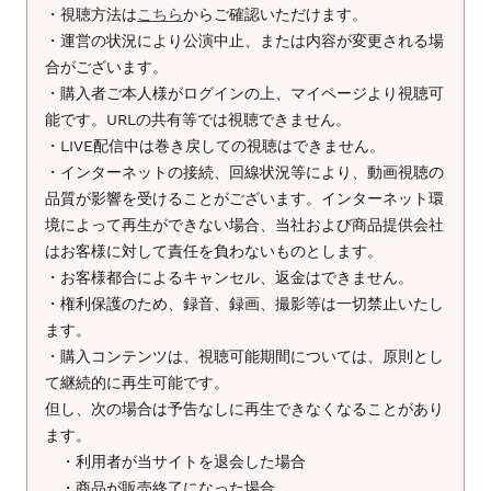
・視聴方法は
こちら
からご確認いただけます。
ま
・運営の状況により公演中止、または内容が変更される場
す
合がございます。
・購入者ご本人様がログインの上、マイページより視聴可
能です。URLの共有等では視聴できません。
・LIVE配信中は巻き戻しての視聴はできません。
・インターネットの接続、回線状況等により、動画視聴の
品質が影響を受けることがございます。インターネット環
境によって再生ができない場合、当社および商品提供会社
はお客様に対して責任を負わないものとします。
・お客様都合によるキャンセル、返金はできません。
・権利保護のため、録音、録画、撮影等は一切禁止いたし
ます。
・購入コンテンツは、視聴可能期間については、原則とし
て継続的に再生可能です。
但し、次の場合は予告なしに再生できなくなることがあり
ます。
・利用者が当サイトを退会した場合
・商品が販売終了になった場合