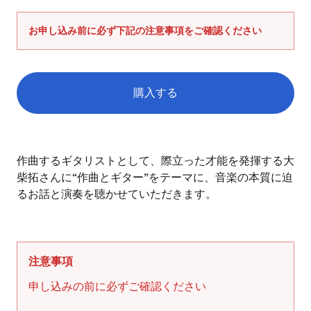
ス
を
お申し込み前に必ず下記の注意事項をご確認ください
使
用
し
て
購入する
い
る
カ
場
ー
合
作曲するギタリストとして、際立った才能を発揮する大
ト
は
柴拓さんに“作曲とギター”をテーマに、音楽の本質に迫
に
左
るお話と演奏を聴かせていただきます。
商
右
品
に
を
ス
追
ワ
加
注意事項
す
イ
申し込みの前に必ずご確認ください
る
プ
し