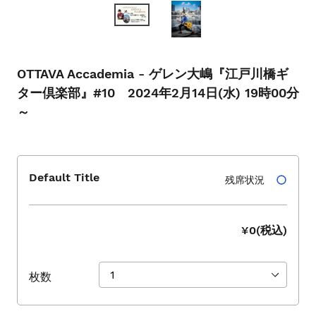
シ
ョ
ー
を
ナ
OTTAVA Accademia - ゲレン大嶋『江戸川橋ギ
ビ
ター倶楽部』#10 2024年2月14日(水) 19時00分
ゲ
～
ー
ト
す
る
Default Title
残席状況
か、
モ
バ
¥0(税込)
イ
ル
デ
枚数
バ
イ