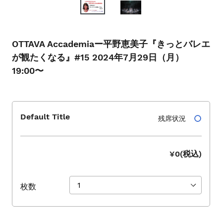
シ
ョ
ー
を
OTTAVA Accademiaー平野恵美子『きっとバレエ
ナ
が観たくなる』#15 2024年7月29日（月）
ビ
19:00〜
ゲ
ー
ト
す
Default Title
残席状況
る
か、
モ
¥0(税込)
バ
イ
ル
枚数
デ
バ
イ