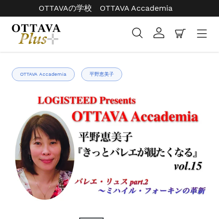
コ
OTTAVAの学校 OTTAVA Accademia
ン
テ
検索
ログイン
カート
ン
ツ
右
に
と
ス
OTTAVA Accademia
平野恵美子
左
キ
の
ッ
矢
プ
印
す
を
る
使
っ
て
ス
ラ
イ
ド