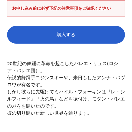
ス
お申し込み前に必ず下記の注意事項をご確認ください
を
使
用
し
購入する
て
い
る
カ
場
ー
20世紀の舞踊に革命を起こしたバレエ・リュス(ロシ
ト
合
ア・バレエ団）。
に
は
伝説的舞踊手ニジンスキーや、来日もしたアンナ・パヴ
商
左
ロワが有名です。
品
右
しかし彼らに先駆けてミハイル・フォーキンは『レ・シ
を
に
ルフィード』『火の鳥』などを振付け、モダン・バレエ
追
ス
加
の扉をを開いたのです。
ワ
す
彼の切り開いた新しい世界を辿ります。
イ
る
プ
し