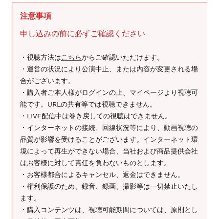
ま
注意事項
す
申し込みの前に必ずご確認ください
・視聴方法は
こちら
からご確認いただけます。
・運営の状況により公演中止、または内容が変更される場
合がございます。
・購入者ご本人様がログインの上、マイページより視聴可
能です。URLの共有等では視聴できません。
・LIVE配信中は巻き戻しての視聴はできません。
・インターネットの接続、回線状況等により、動画視聴の
品質が影響を受けることがございます。インターネット環
境によって再生ができない場合、当社および商品提供会社
はお客様に対して責任を負わないものとします。
・お客様都合によるキャンセル、返金はできません。
・権利保護のため、録音、録画、撮影等は一切禁止いたし
ます。
・購入コンテンツは、視聴可能期間については、原則とし