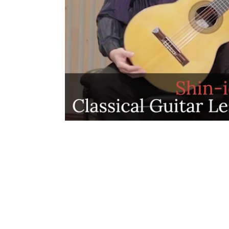
ー
を
ナ
ビ
ゲ
ー
ト
す
る
か、
モ
バ
イ
ル
デ
バ
イ
ス
を