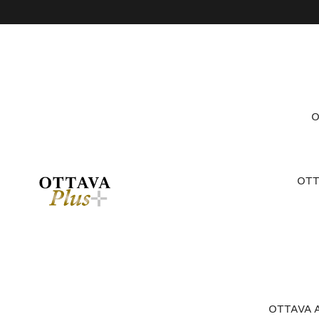
コ
ン
テ
ン
ツ
に
ス
キ
ッ
プ
す
OT
る
OTTAV