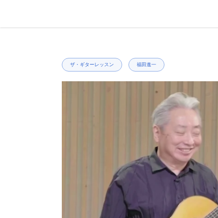
右
と
左
ザ・ギターレッスン
福田進一
の
矢
印
を
使
っ
て
ス
ラ
イ
ド
シ
ョ