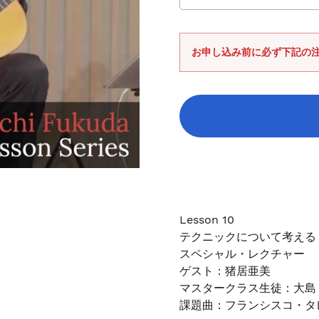
お申し込み前に必ず下記の
カ
ー
ト
に
Lesson 10
商
テクニックについて考える
品
スペシャル・レクチャー
を
ゲスト：猪居亜美
追
マスタークラス生徒：大島
加
課題曲：フランシスコ・タ
す