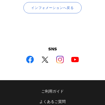
ス
インフォメーションへ戻る
を
使
用
し
て
い
る
場
SNS
合
は
左
右
に
ス
ワ
ご利用ガイド
イ
プ
よくあるご質問
し