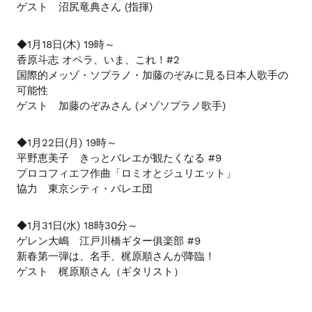
シ
ゲスト 沼尻竜典さん (指揮)
ョ
ー
◆1月18日(木) 19時～
を
香原斗志 オペラ、いま、これ！#2
ナ
国際的メッゾ・ソプラノ・加藤のぞみに見る日本人歌手の
ビ
可能性
ゲ
ゲスト 加藤のぞみさん (メゾソプラノ歌手)
ー
ト
◆1月22日(月) 19時～
す
平野恵美子 きっとバレエが観たくなる #9
る
プロコフィエフ作曲「ロミオとジュリエット」
か、
協力 東京シティ・バレエ団
モ
バ
◆1月31日(水) 18時30分～
イ
ゲレン大嶋 江戸川橋ギター俱楽部 #9
ル
新春第一弾は、名手、梶原順さんが降臨！
デ
ゲスト 梶原順さん（ギタリスト）
バ
イ