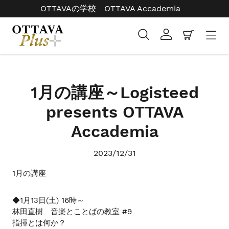
コ
OTTAVAの学校 OTTAVA Accademia
ン
テ
検索
ログイン
カート
ン
ツ
右
に
と
ス
左
1月の講座～Logisteed
キ
の
ッ
presents OTTAVA
矢
プ
印
Accademia
す
を
る
使
2023/12/31
っ
て
1月の講座
ス
ラ
◆1月13日(土) 16時～
イ
林田直樹 音楽とことばの教室 #9
ド
指揮とは何か？